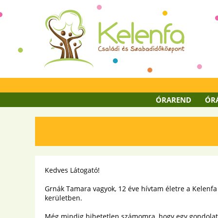
ÓRAREND
ÓR
Kedves Látogató!
Grnák Tamara vagyok, 12 éve hívtam életre a Kelenfa 
kerületben.
Még mindig hihetetlen számomra, hogy egy gondolat