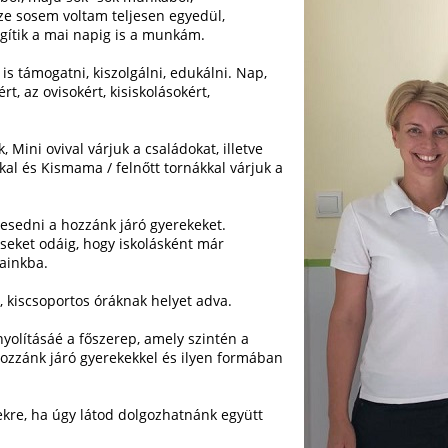
sze sosem voltam teljesen egyedül,
egítik a mai napig is a munkám.
s támogatni, kiszolgálni, edukálni. Nap,
, az ovisokért, kisiskolásokért,
Mini ovival várjuk a családokat, illetve
l és Kismama / felnőtt tornákkal várjuk a
yesedni a hozzánk járó gyerekeket.
seket odáig, hogy iskolásként már
rainkba.
 kiscsoportos óráknak helyet adva.
yolításáé a főszerep, amely szintén a
ozzánk járó gyerekekkel és ilyen formában
kre, ha úgy látod dolgozhatnánk együtt