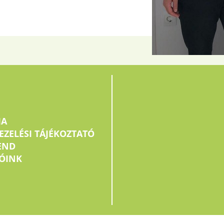
IA
EZELÉSI TÁJÉKOZTATÓ
END
ÓINK