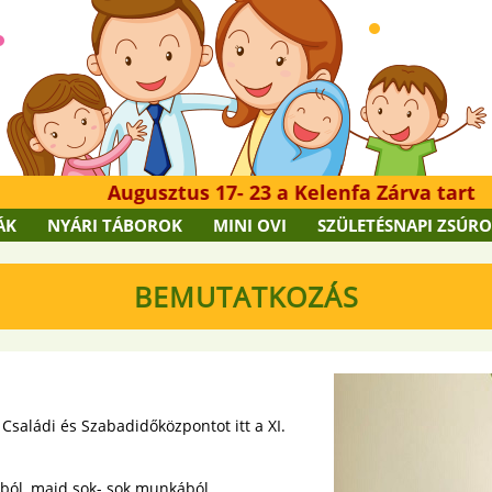
Augusztus 17- 23 a Kelenfa Zárva tart
ÁK
NYÁRI TÁBOROK
MINI OVI
SZÜLETÉSNAPI ZSÚR
BEMUTATKOZÁS
Családi és Szabadidőközpontot itt a XI.
ból, majd sok- sok munkából,