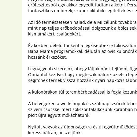
erőfeszítésből egy akkor egyedit tudtam alkotni. Per
fantasztikus emberek, szuper oktatók segítették és s
Az idő természetesen halad, de a Mi célunk továbbra i
mint nap teljes erőbedobással dolgozunk a bölcsisekért
kismamákért, családokért.
Év közben délelőttönként a legkisebbekre fókuszálunk, 
Baba-Mama programokkal, délután az ovis különórákka
hozzánk érkezőket.
Legnagyobb sikereink, ahogy látjuk nőni, fejlődni, üg
Onnantól kezdve, hogy megteszik nálunk az első lépé
segítőnek térnek vissza hozzánk nyári napközis tábo
A különórákon túl terembérbeadással is foglalkozunk,
A hétvégeken a workshopok és szülinapi zsúrok lebon
szívem csücske, mert sokszor találkozunk korábban h
picit újra együtt mókázhatunk.
Nyitott vagyok az újdonságokra és új együttműködése
keress bátran, beszéljünk!