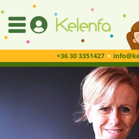
+36 30 3351427
•
info
ke