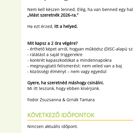
Nem kell készen lenned. Elég, ha van benned egy ha
„Mást szeretnék 2026-ra.”
Ha ezt érzed,
itt a helyed.
Mit kapsz a 2 óra végére?
- érthető képet arról, hogyan működsz (DISC-alapú sz
- rálátást a saját triggerekre
- konkrét kapaszkodókat a mindennapokra
- megnyugtató felismerést: nem veled van a baj
- közösségi élményt – nem vagy egyedül
Gyere, ha szeretnéd máshogy csinálni.
Mi itt leszünk, hogy ebben kísérjünk.
Fodor Zsuzsanna & Grnák Tamara
KÖVETKEZŐ IDŐPONTOK
Nincsen aktuális időpont.