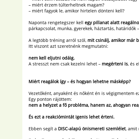
– miért érzem túlterheltnek magam?
– miért fagyok le, amikor hirtelen dönteni kell?
Naponta rengetegszer kell
egy pillanat alatt reagáln
párkapcsolat, munka, gyerekek, háztartás, határidők – 
A legtöbb tréning arról szól,
mit csinálj, amikor már 
Itt viszont azt szeretnénk megmutatni:
nem kell eljutni odáig.
A stresszt nem csak kezelni lehet –
megérteni is
, és 
Miért reagálok így – és hogyan lehetne másképp?
Vezetőként, anyaként és nőként én is végigmentem e
Egy ponton rájöttem:
nem a helyzet a fő probléma, hanem az, ahogyan rea
És ezt a reakciómintát igenis lehet érteni.
Ebben segít a
DISC-alapú önismereti szemlélet
, amit