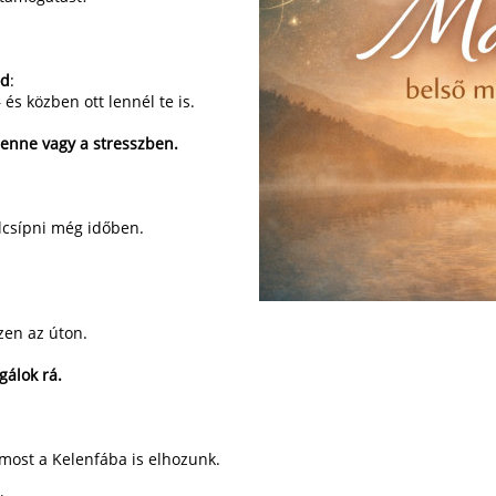
od
:
és közben ott lennél te is.
benne vagy a stresszben.
elcsípni még időben.
zen az úton.
gálok rá.
 most a Kelenfába is elhozunk.