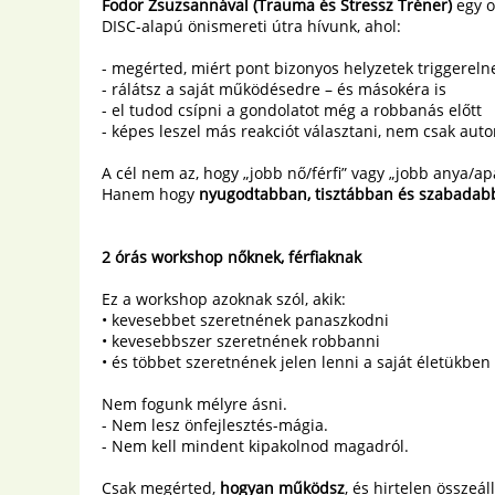
Fodor Zsuzsannával (Trauma és Stressz Tréner)
egy o
DISC-alapú önismereti útra hívunk, ahol:
- megérted, miért pont bizonyos helyzetek triggereln
- rálátsz a saját működésedre – és másokéra is
- el tudod csípni a gondolatot még a robbanás előtt
- képes leszel más reakciót választani, nem csak au
A cél nem az, hogy „jobb nő/férfi” vagy „jobb anya/apa
Hanem hogy
nyugodtabban, tisztábban és szabadab
2 órás workshop nőknek, férfiaknak
Ez a workshop azoknak szól, akik:
• kevesebbet szeretnének panaszkodni
• kevesebbszer szeretnének robbanni
• és többet szeretnének jelen lenni a saját életükben
Nem fogunk mélyre ásni.
- Nem lesz önfejlesztés-mágia.
- Nem kell mindent kipakolnod magadról.
Csak megérted,
hogyan működsz
, és hirtelen összeál