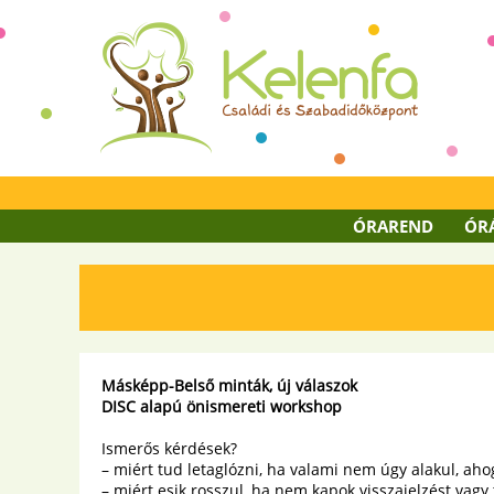
ÓRAREND
ÓR
Másképp-Belső minták, új válaszok
DISC alapú önismereti workshop
Ismerős kérdések?
– miért tud letaglózni, ha valami nem úgy alakul, ah
– miért esik rosszul, ha nem kapok visszajelzést vagy