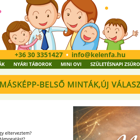
+36 30 3351427
•
info
kelenfa.hu
ÁK
NYÁRI TÁBOROK
MINI OVI
SZÜLETÉSNAPI ZSÚR
MÁSKÉPP-BELSŐ MINTÁK,ÚJ VÁLAS
ogy elterveztem?
 támogatást?