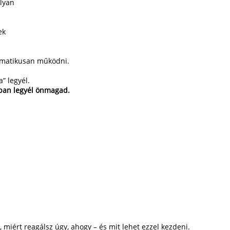
lyan
ek
tomatikusan működni.
” legyél.
ban legyél önmagad.
l, miért reagálsz úgy, ahogy – és mit lehet ezzel kezdeni.