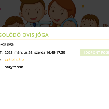
OLÓDÓ OVIS JÓGA
Augusztus 17- 23 a Kelenfa Zárva tart
ékos jóga
ÁK
NYÁRI TÁBOROK
MINI OVI
SZÜLETÉSNAPI ZSÚR
T:
2025. március 26. szerda 16:45-17:30
IDŐPONT FOG
:
Czéllai Célia
ÓRAREND
nagy terem
 1042
KISMAMA
B
 TEREM
Y TEREM
•
13. HÉT
•
2025.03.24. - 2025.0
SZERDA
CSÜTÖRTÖK
PÉNTEK