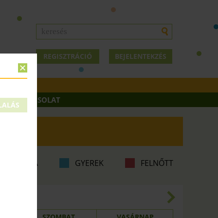
REGISZTRÁCIÓ
BEJELENTEKZÉS
OK
KAPCSOLAT
LALÁS
ABA-MAMA
GYEREK
FELNŐTT
3.30.
SZOMBAT
VASÁRNAP