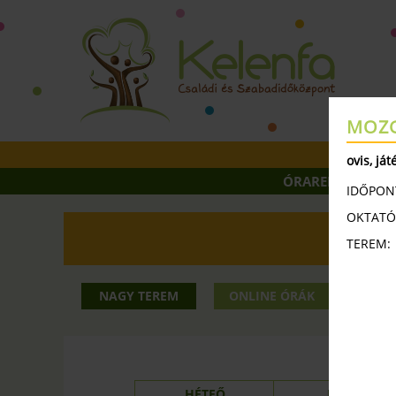
MOZG
ovis, ját
ÓRAREND
ÓR
IDŐPON
OKTATÓ
TEREM:
2025 13
NAGY TEREM
ONLINE ÓRÁK
KIS
NAG
HÉTFŐ
KEDD