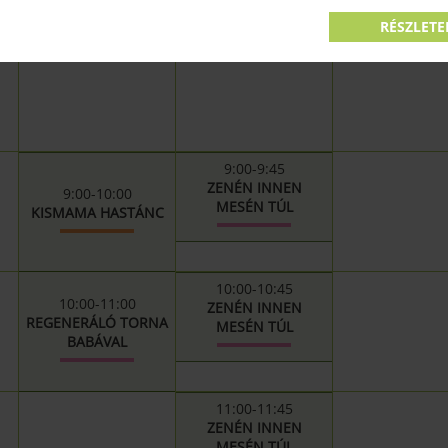
MÁRCIUS 26.
MÁRCIUS 27.
MÁRCIUS 28
RÉSZLETE
9:00-9:45
ZENÉN INNEN
9:00-10:00
MESÉN TÚL
KISMAMA HASTÁNC
10:00-10:45
10:00-11:00
ZENÉN INNEN
REGENERÁLÓ TORNA
MESÉN TÚL
BABÁVAL
11:00-11:45
ZENÉN INNEN
MESÉN TÚL