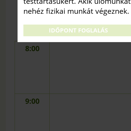
testtartásukért. Akik ülőmunká
NAGY TERE
nehéz fizikai munkát végeznek.
2025. AUGUSZTUS 9.
•
IDŐPONT FOGLALÁS
8:00
9:00