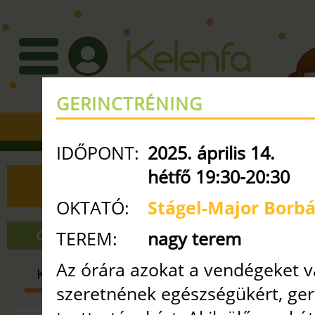
GERINCTRÉNING
+36 30 3351427
•
info
ke
IDŐPONT:
2025. április 14.
hétfő 19:30-20:30
ÓRAREND
OKTATÓ:
Stágel-Major Borbá
ONLINE ÓRÁK
NAGY TEREM
TEREM:
nagy terem
Az órára azokat a vendégeket vá
KISMAMA
BABA-MAMA
GYE
szeretnének egészségükért, ger