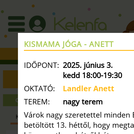
KISMAMA JÓGA - ANETT
+36 30 3351427
•
info
ke
IDŐPONT:
2025. június 3.
kedd 18:00-19:30
ÓRAREND
OKTATÓ:
Landler Anett
ONLINE ÓRÁK
NAGY TEREM
TEREM:
nagy terem
Várok nagy szeretettel minden 
KISMAMA
BABA-MAMA
GYE
betöltött 13. héttől, hogy megt