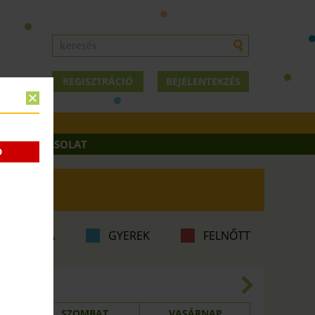
REGISZTRÁCIÓ
BEJELENTEKZÉS
OK
KAPCSOLAT
D
ABA-MAMA
GYEREK
FELNŐTT
6.15.
SZOMBAT
VASÁRNAP