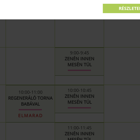
JÚNIUS 11.
JÚNIUS 12.
JÚNIUS 13
RÉSZLETE
9:00-9:45
ZENÉN INNEN
MESÉN TÚL
10:00-10:45
10:00-11:00
ZENÉN INNEN
REGENERÁLÓ TORNA
MESÉN TÚL
BABÁVAL
ELMARAD
11:00-11:45
ZENÉN INNEN
MESÉN TÚL