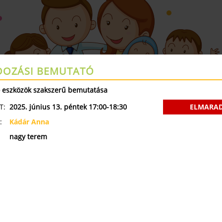
OZÁSI BEMUTATÓ
Augusztus 17- 23 a Kelenfa Zárva tart
 eszközök szakszerű bemutatása
ÁK
NYÁRI TÁBOROK
MINI OVI
SZÜLETÉSNAPI ZSÚR
T:
2025. június 13. péntek 17:00-18:30
ELMARA
:
Kádár Anna
ÓRAREND
nagy terem
 1064
KISMAMA
B
 TEREM
Y TEREM
•
24. HÉT
•
2025.06.09. - 2025.0
SZERDA
CSÜTÖRTÖK
PÉNTEK