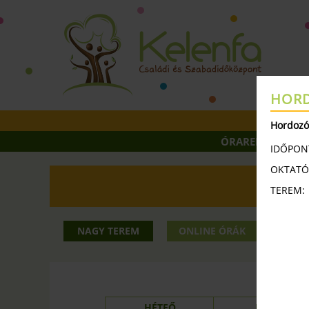
HORD
Hordozó
ÓRAREND
ÓR
IDŐPON
OKTATÓ
TEREM:
2025 24
NAGY TEREM
ONLINE ÓRÁK
KIS
NAG
HÉTFŐ
KEDD