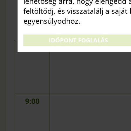
lehetőség arra, hogy elengedd a
NAGY TERE
feltöltődj, és visszatalálj a saját
2026. AUGUSZTUS 6.
•
C
egyensúlyodhoz.
IDŐPONT FOGLALÁS
8:00
9:00