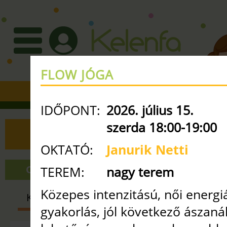
FLOW JÓGA
+36 30 3351427
•
info
ke
IDŐPONT:
2026. július 15.
szerda 18:00-19:00
ÓRAREND
OKTATÓ:
Janurik Netti
ONLINE ÓRÁK
NAGY TEREM
TEREM:
nagy terem
Közepes intenzitású, női energ
KISMAMA
BABA-MAMA
GYE
gyakorlás, jól következő ászaná