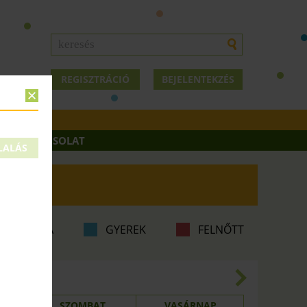
REGISZTRÁCIÓ
BEJELENTEKZÉS
OK
KAPCSOLAT
LALÁS
ABA-MAMA
GYEREK
FELNŐTT
8.09.
SZOMBAT
VASÁRNAP