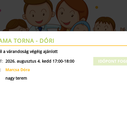
AMA TORNA - DÓRI
Augusztus 17- 23 a Kelenfa Zárva tart
ől a várandoság végéig ajánlott
ÁK
NYÁRI TÁBOROK
MINI OVI
SZÜLETÉSNAPI ZSÚR
T:
2026. augusztus 4. kedd 17:00-18:00
IDŐPONT FOG
:
Marcsa Dóra
ÓRAREND
nagy terem
 1364
KISMAMA
B
 TEREM
Y TEREM
•
32. HÉT
•
2026.08.03. - 2026.0
SZERDA
CSÜTÖRTÖK
PÉNTEK