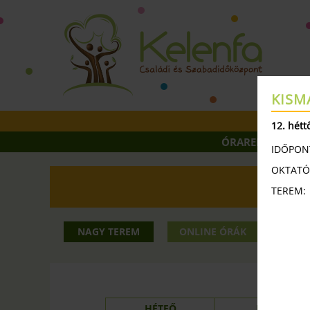
KISM
12. hétt
ÓRAREND
ÓR
IDŐPON
OKTATÓ
TEREM:
2026 32
NAGY TEREM
ONLINE ÓRÁK
KIS
NAG
HÉTFŐ
KEDD