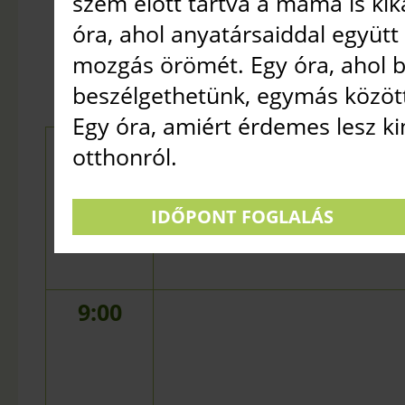
szem előtt tartva a mama is ki
NAGY TERE
óra, ahol anyatársaiddal együtt
2026. AUGUSZTUS 7.
mozgás örömét. Egy óra, ahol b
beszélgethetünk, egymás közöt
Egy óra, amiért érdemes lesz 
8:00
otthonról.
IDŐPONT FOGLALÁS
9:00