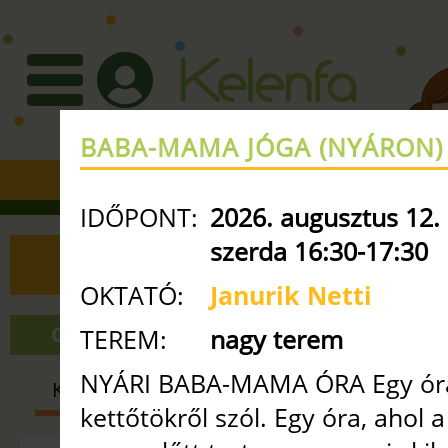
BABA-MAMA JÓGA (NYÁRON)
+36 30 3351427
•
info
ke
IDŐPONT:
2026. augusztus 12.
szerda 16:30-17:30
ÓRAREND
OKTATÓ:
Janurik Netti
ONLINE ÓRÁK
NAGY TEREM
TEREM:
nagy terem
NYÁRI BABA-MAMA ÓRA Egy óra
KISMAMA
BABA-MAMA
GYE
kettőtökről szól. Egy óra, ahol 