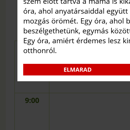
szem előtt tartva a mama is ki
NAGY TERE
óra, ahol anyatársaiddal együtt
2026. AUGUSZTUS 8.
•
mozgás örömét. Egy óra, ahol b
beszélgethetünk, egymás közöt
Egy óra, amiért érdemes lesz 
8:00
otthonról.
ELMARAD
9:00