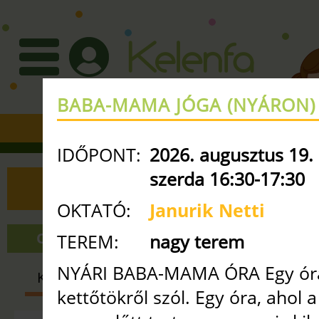
BABA-MAMA JÓGA (NYÁRON)
+36 30 3351427
•
info
ke
IDŐPONT:
2026. augusztus 19.
szerda 16:30-17:30
ÓRAREND
OKTATÓ:
Janurik Netti
ONLINE ÓRÁK
NAGY TEREM
TEREM:
nagy terem
NYÁRI BABA-MAMA ÓRA Egy óra
KISMAMA
BABA-MAMA
GYE
kettőtökről szól. Egy óra, ahol 