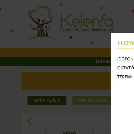
FLOW
IDŐPON
ÓRAREND
ÓR
OKTATÓ
TEREM:
2026 34
NAGY TEREM
ONLINE ÓRÁK
KIS
NAG
HÉTFŐ
KEDD