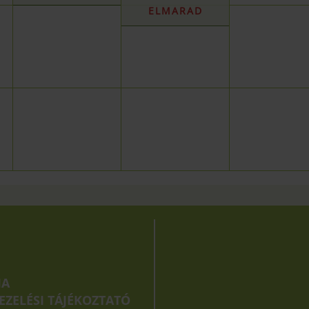
ELMARAD
IA
EZELÉSI TÁJÉKOZTATÓ