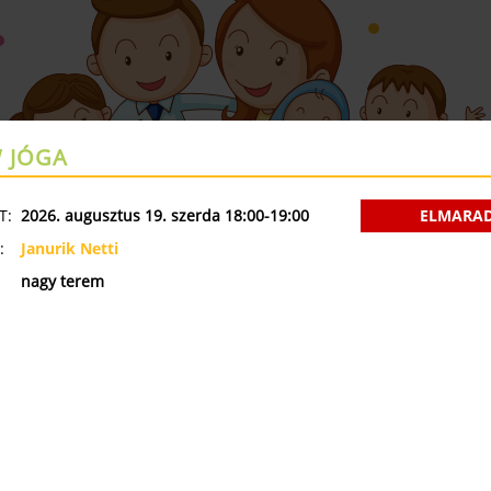
 JÓGA
Augusztus 17- 23 a Kelenfa Zárva tart
T:
2026. augusztus 19. szerda 18:00-19:00
ELMARA
ÁK
NYÁRI TÁBOROK
MINI OVI
SZÜLETÉSNAPI ZSÚR
:
Janurik Netti
nagy terem
ÓRAREND
 1359
KISMAMA
B
 TEREM
Y TEREM
•
34. HÉT
•
2026.08.17. - 2026.0
SZERDA
CSÜTÖRTÖK
PÉNTEK