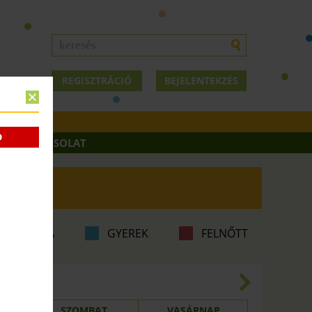
REGISZTRÁCIÓ
BEJELENTEKZÉS
D
OK
KAPCSOLAT
ABA-MAMA
GYEREK
FELNŐTT
8.23.
SZOMBAT
VASÁRNAP