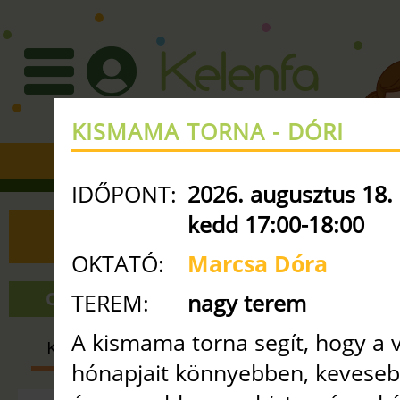
KISMAMA TORNA - DÓRI
+36 30 3351427
•
info
ke
IDŐPONT:
2026. augusztus 18.
kedd 17:00-18:00
ÓRAREND
OKTATÓ:
Marcsa Dóra
ONLINE ÓRÁK
NAGY TEREM
TEREM:
nagy terem
A kismama torna segít, hogy a
KISMAMA
BABA-MAMA
GYE
hónapjait könnyebben, kevese