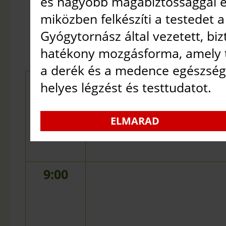
és nagyobb magabiztossággal é
NAGY TERE
miközben felkészíti a testedet a
2026. AUGUSZTUS 8.
•
Gyógytornász által vezetett, bi
hatékony mozgásforma, amely t
a derék és a medence egészségé
8:00
helyes légzést és testtudatot.
ELMARAD
9:00