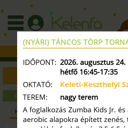
(NYÁRI) TÁNCOS TÖRP TORN
+36 30 3351427
•
info
ke
IDŐPONT:
2026. augusztus 24.
hétfő 16:45-17:35
ÓRAREND
OKTATÓ:
Keleti-Keszthelyi Sz
ONLINE ÓRÁK
NAGY TEREM
TEREM:
nagy terem
A foglalkozás Zumba Kids Jr. é
KISMAMA
BABA-MAMA
GYE
aerobic alapokra épített zenés, 