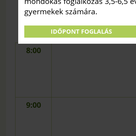
mondókás foglalkozás 3,5-6,5 é
NAGY TERE
gyermekek számára.
2026. AUGUSZTUS 8.
•
IDŐPONT FOGLALÁS
8:00
9:00