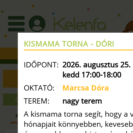
KISMAMA TORNA - DÓRI
+36 30 3351427
•
info
ke
IDŐPONT:
2026. augusztus 25.
kedd 17:00-18:00
ÓRAREND
OKTATÓ:
Marcsa Dóra
ONLINE ÓRÁK
NAGY TEREM
TEREM:
nagy terem
A kismama torna segít, hogy a
KISMAMA
BABA-MAMA
GYE
hónapjait könnyebben, kevese