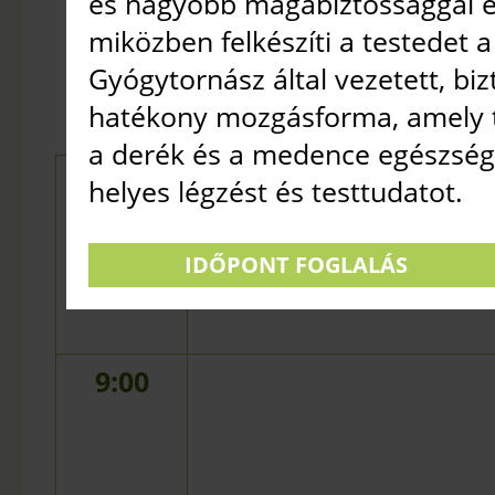
és nagyobb magabiztossággal é
NAGY TERE
miközben felkészíti a testedet a
2026. AUGUSZTUS 9.
•
Gyógytornász által vezetett, bi
hatékony mozgásforma, amely t
a derék és a medence egészségé
8:00
helyes légzést és testtudatot.
IDŐPONT FOGLALÁS
9:00