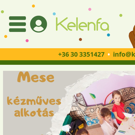
+36 30 3351427
•
info
k