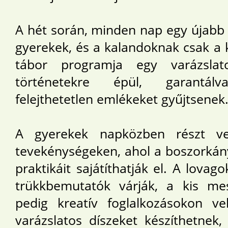
A hét során, minden nap egy újab
gyerekek, és a kalandoknak csak a k
tábor programja egy varázslat
történetekre épül, garantál
felejthetetlen emlékeket gyűjtsenek
A gyerekek napközben részt v
tevekénységeken, ahol a boszorkány
praktikáit sajátíthatják el. A lovag
trükkbemutatók várják, a kis me
pedig kreatív foglalkozásokon ve
varázslatos díszeket készíthetnek,