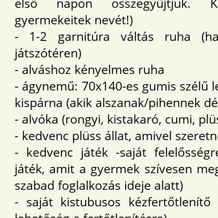
első napon összegyűjtjük. Ké
gyermekeitek nevét!)
- 1-2 garnitúra váltás ruha (h
játszótéren)
- alváshoz kényelmes ruha
- ágynemű: 70x140-es gumis szélű le
kispárna (akik alszanak/pihennek dé
- alvóka (rongyi, kistakaró, cumi, pl
- kedvenc plüss állat, amivel szeret
- kedvenc játék -saját felelősségre
játék, amit a gyermek szívesen me
szabad foglalkozás ideje alatt)
- saját kistubusos kézfertőtlenítő 