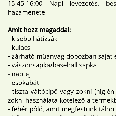
15:45-16:00 Napi levezetés, bes
hazamenetel
Amit hozz magaddal:
- kisebb hátizsák
- kulacs
- zárható műanyag dobozban saját ev
- vászonsapka/baseball sapka
- naptej
- esőkabát
- tiszta váltócipő vagy zokni (higi
zokni használata kötelező a termek
- fehér póló, amit megfestünk tábor