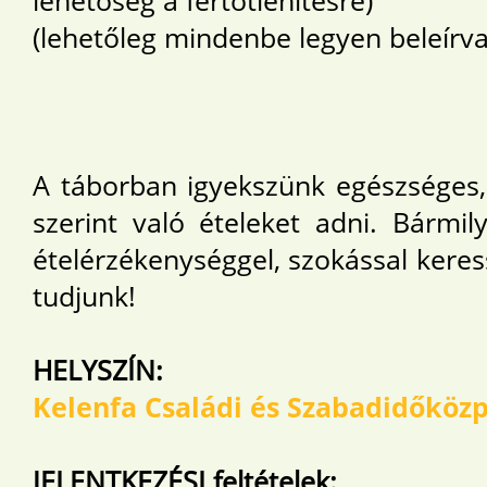
lehetőség a fertőtlenítésre)
(lehetőleg mindenbe legyen beleírv
A táborban igyekszünk egészséges,
szerint való ételeket adni. Bármil
ételérzékenységgel, szokással keres
tudjunk!
HELYSZÍN:
Kelenfa Családi és Szabadidőköz
JELENTKEZÉSI feltételek: