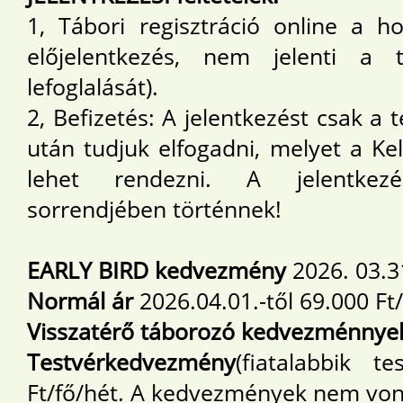
1, Tábori regisztráció online a 
előjelentkezés, nem jelenti a 
lefoglalását).
2, Befizetés: A jelentkezést csak a 
után tudjuk elfogadni, melyet a K
lehet rendezni. A jelentkez
sorrendjében történnek!
EARLY BIRD kedvezmény
2026. 03.31
Normál ár
2026.04.01.-től 69.000 Ft
Visszatérő táborozó kedvezménnye
Testvérkedvezmény
(fiatalabbik t
Ft/fő/hét. A kedvezmények nem von