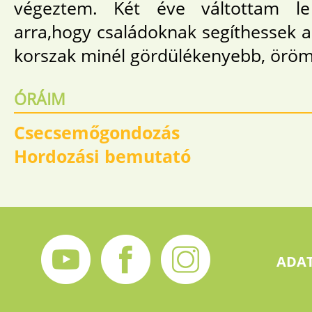
végeztem. Két éve váltottam le
arra,hogy családoknak segíthessek 
korszak minél gördülékenyebb, örömt
ÓRÁIM
Csecsemőgondozás
Hordozási bemutató
ADAT