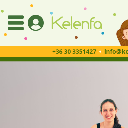
+36 30 3351427
•
info
ke