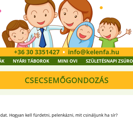
+36 30 3351427
•
info
kelenfa.hu
ÁK
NYÁRI TÁBOROK
MINI OVI
SZÜLETÉSNAPI ZSÚR
CSECSEMŐGONDOZÁS
t. Hogyan kell fürdetni, pelenkázni, mit csináljunk ha sír?