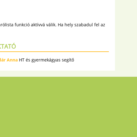
lista funkció aktívvá válik. Ha hely szabadul fel az
KTATÓ
dár Anna
HT és gyermekágyas segítő