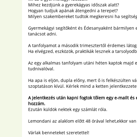
Mihez kezdjünk a gyerekágyas időszak alatt?
Hogyan tudjuk apának átengedni a terepet?
Milyen szakembereket tudtok megkeresni ha segítsé
Gyermekágyi segítőként és Édesanyaként bármilyen e
tanácsot adni.
A tanfolyamot a második trimesztertől érdemes látog
Ha elvégzed, eszközök, praktikák lesznek a tarsolyod
Az egy alkalmas tanfolyam utáni héten kaptok majd 
tudnivalóval.
Ha apa is eljön, dupla előny, mert ő is felkészülten 
szoptatáson kívül. Kérlek mind a ketten jelentkezzet
A jelentkezés után kapni fogtok tőlem egy e-mailt és 
hozzám.
Ezután küldök nektek egy számlát róla.
Lemondani az alaklom előtt 48 órával lehet,ekkor van 
Várlak benneteket szeretettel!