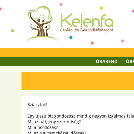
ÓRAREND
ÓR
Sziasztok!
Egy újszülött gondozása mindig nagyon izgalmas felada
Mi az az igény szerintiség?
Mi a hordozás?
Mi az a gyermekágyi időszak?