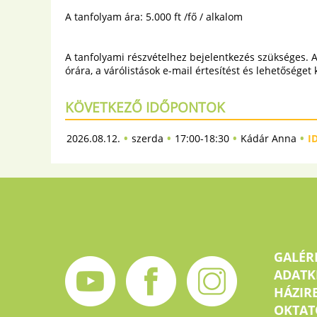
A tanfolyam ára: 5.000 ft /fő / alkalom
A tanfolyami részvételhez bejelentkezés szükséges. Am
órára, a várólistások e-mail értesítést és lehetőséget
KÖVETKEZŐ IDŐPONTOK
•
•
•
•
2026.08.12.
szerda
17:00-18:30
Kádár Anna
I
GALÉR
ADATK
HÁZIR
OKTAT