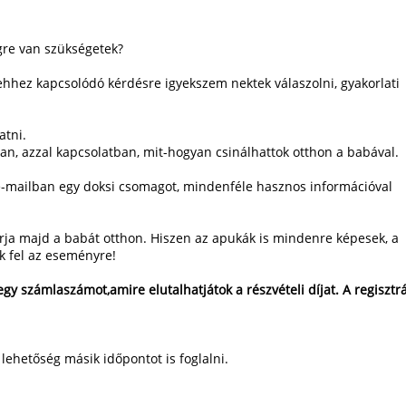
gre van szükségetek?
hhez kapcsolódó kérdésre igyekszem nektek válaszolni, gyakorlati
atni.
ban, azzal kapcsolatban, mit-hogyan csinálhattok otthon a babával.
e-mailban egy doksi csomagot, mindenféle hasznos információval
várja majd a babát otthon. Hiszen az apukák is mindenre képesek, a
ek fel az eseményre!
egy számlaszámot,amire elutalhatjátok a részvételi díjat. A regisztr
lehetőség másik időpontot is foglalni.