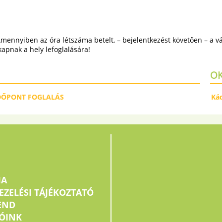
ennyiben az óra létszáma betelt, – bejelentkezést követően – a váró
 kapnak a hely lefoglalására!
O
DŐPONT FOGLALÁS
Ká
IA
EZELÉSI TÁJÉKOZTATÓ
END
ÓINK