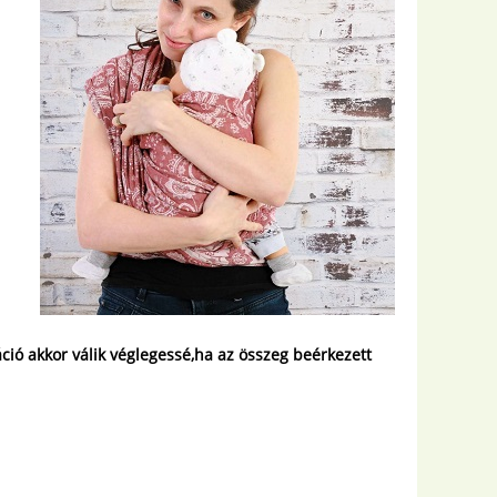
áció akkor válik véglegessé,ha az összeg beérkezett