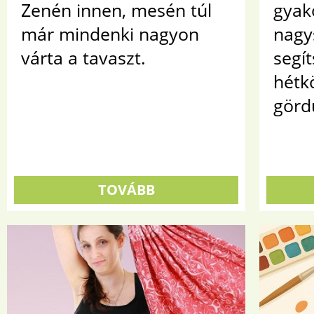
Zenén innen, mesén túl
gyak
már mindenki nagyon
nagy
várta a tavaszt.
segí
hétk
görd
TOVÁBB