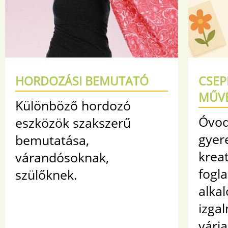
HORDOZÁSI BEMUTATÓ
CSEP
MŰV
Különböző hordozó
Óvod
eszközök szakszerű
gyer
bemutatása,
krea
várandósoknak,
fogl
szülőknek.
alka
izga
várja