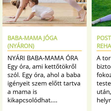
BABA-MAMA JÓGA
POS
(NYÁRON)
REHA
NYÁRI BABA-MAMA ÓRA
A tor
Egy óra, ami kettőtökről
bizt
szól. Egy óra, ahol a baba
foko
igényeit szem előtt tartva
teste
a mama is
után
kikapcsolódhat....
helyr