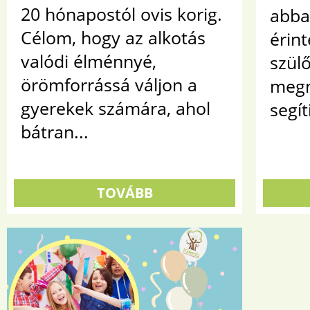
20 hónapostól ovis korig.
abba
Célom, hogy az alkotás
érint
valódi élménnyé,
szül
örömforrássá váljon a
megny
gyerekek számára, ahol
segíti
bátran...
TOVÁBB