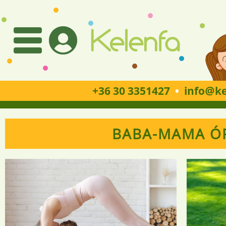
+36 30 3351427
•
info
ke
BABA-MAMA Ó